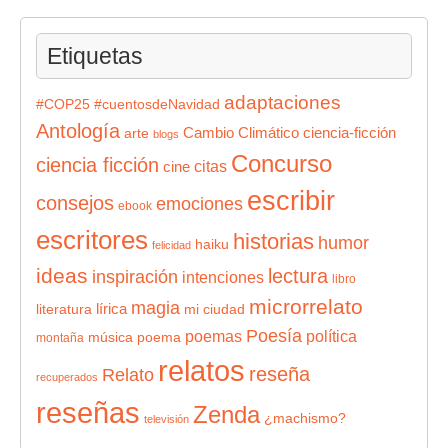
Etiquetas
adaptaciones
#COP25
#cuentosdeNavidad
Antología
Cambio Climático
ciencia-ficción
arte
blogs
Concurso
ciencia ficción
citas
cine
escribir
consejos
emociones
ebook
escritores
historias
humor
haiku
felicidad
ideas
lectura
inspiración
intenciones
libro
microrrelato
magia
lírica
literatura
mi ciudad
Poesía
poemas
política
música
poema
montaña
relatos
reseña
Relato
recuperados
reseñas
Zenda
¿machismo?
televisión