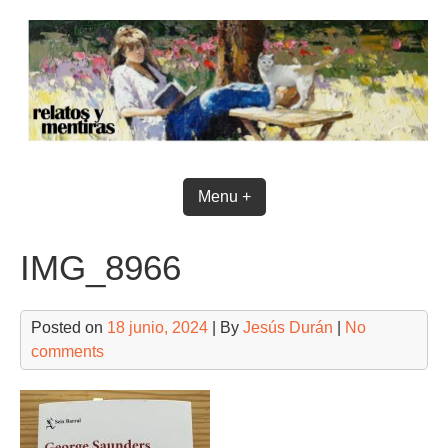
Skip
to
content
Menu +
IMG_8966
Posted on
18 junio, 2024
| By
Jesús Durán
|
No
comments