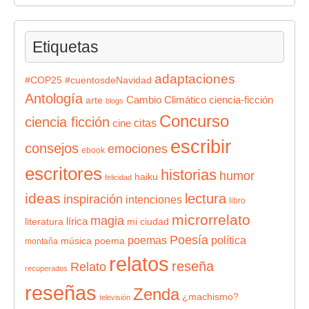
Etiquetas
adaptaciones
#COP25
#cuentosdeNavidad
Antología
Cambio Climático
ciencia-ficción
arte
blogs
Concurso
ciencia ficción
citas
cine
escribir
consejos
emociones
ebook
escritores
historias
humor
haiku
felicidad
ideas
lectura
inspiración
intenciones
libro
microrrelato
magia
lírica
literatura
mi ciudad
Poesía
poemas
política
música
poema
montaña
relatos
reseña
Relato
recuperados
reseñas
Zenda
¿machismo?
televisión