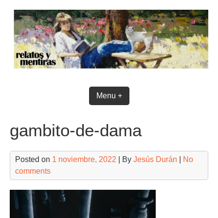
Skip
to
content
Menu +
gambito-de-dama
Posted on
1 noviembre, 2022
| By
Jesús Durán
|
No
comments