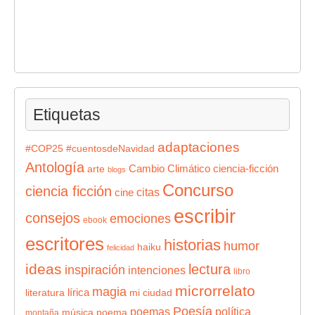
Etiquetas
adaptaciones
#COP25
#cuentosdeNavidad
Antología
Cambio Climático
ciencia-ficción
arte
blogs
Concurso
ciencia ficción
citas
cine
escribir
consejos
emociones
ebook
escritores
historias
humor
haiku
felicidad
ideas
lectura
inspiración
intenciones
libro
microrrelato
magia
lírica
literatura
mi ciudad
Poesía
poemas
política
música
poema
montaña