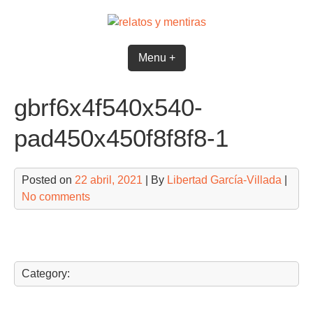
Skip
to
content
Menu +
gbrf6x4f540x540-
pad450x450f8f8f8-1
Posted on
22 abril, 2021
| By
Libertad García-Villada
|
No comments
Category: