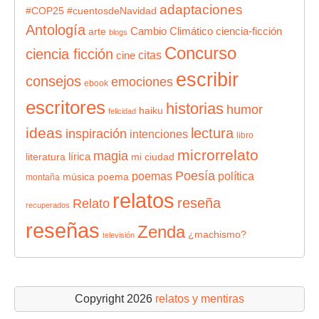
adaptaciones
#COP25
#cuentosdeNavidad
Antología
Cambio Climático
ciencia-ficción
arte
blogs
Concurso
ciencia ficción
citas
cine
escribir
consejos
emociones
ebook
escritores
historias
humor
haiku
felicidad
ideas
lectura
inspiración
intenciones
libro
microrrelato
magia
lírica
literatura
mi ciudad
Poesía
poemas
política
música
poema
montaña
relatos
reseña
Relato
recuperados
reseñas
Zenda
¿machismo?
televisión
Copyright 2026
relatos y mentiras