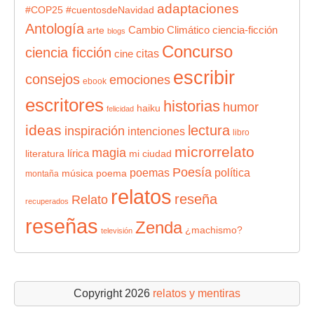
adaptaciones
#COP25
#cuentosdeNavidad
Antología
Cambio Climático
ciencia-ficción
arte
blogs
Concurso
ciencia ficción
citas
cine
escribir
consejos
emociones
ebook
escritores
historias
humor
haiku
felicidad
ideas
lectura
inspiración
intenciones
libro
microrrelato
magia
lírica
literatura
mi ciudad
Poesía
poemas
política
música
poema
montaña
relatos
reseña
Relato
recuperados
reseñas
Zenda
¿machismo?
televisión
Copyright 2026
relatos y mentiras