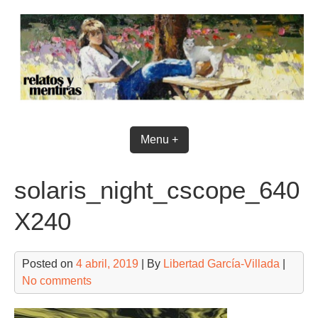
Skip
to
content
Menu +
solaris_night_cscope_640
X240
Posted on
4 abril, 2019
| By
Libertad García-Villada
|
No comments