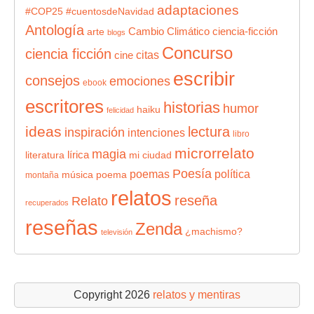
adaptaciones
#COP25
#cuentosdeNavidad
Antología
Cambio Climático
ciencia-ficción
arte
blogs
Concurso
ciencia ficción
citas
cine
escribir
consejos
emociones
ebook
escritores
historias
humor
haiku
felicidad
ideas
lectura
inspiración
intenciones
libro
microrrelato
magia
lírica
literatura
mi ciudad
Poesía
poemas
política
música
poema
montaña
relatos
reseña
Relato
recuperados
reseñas
Zenda
¿machismo?
televisión
Copyright 2026
relatos y mentiras