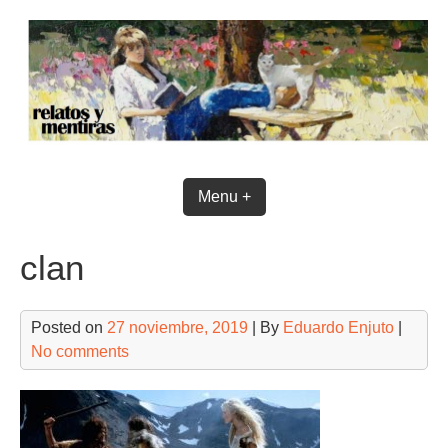
Skip
to
content
Menu +
clan
Posted on
27 noviembre, 2019
| By
Eduardo Enjuto
|
No comments