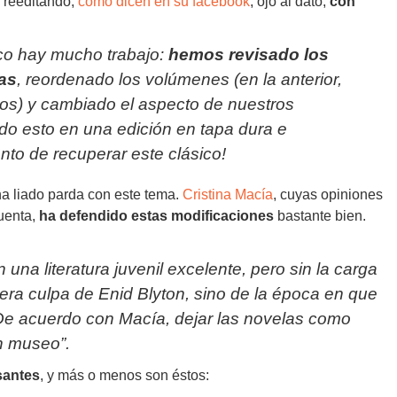
 reeditando,
como dicen en su facebook
, ojo al dato,
con
nco hay mucho trabajo:
hemos revisado los
nas
, reordenado los volúmenes (en la anterior,
os) y cambiado el aspecto de nuestros
odo esto en una edición en tapa dura e
ento de recuperar este clásico!
a liado parda con este tema.
Cristina Macía
, cuyas opiniones
uenta,
ha defendido estas modificaciones
bastante bien.
una literatura juvenil excelente, pero sin la carga
era culpa de Enid Blyton, sino de la época en que
De acuerdo con Macía, dejar las novelas como
n museo”.
santes
, y más o menos son éstos: