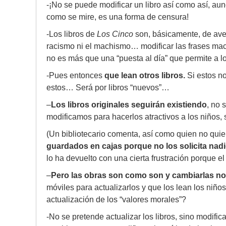
-¡No se puede modificar un libro así como así, au
como se mire, es una forma de censura!
-Los libros de
Los Cinco
son, básicamente, de aven
racismo ni el machismo… modificar las frases mach
no es más que una “puesta al día” que permite a lo
-Pues entonces
que lean otros libros.
Si estos no
estos… Será por libros “nuevos”…
–
Los libros originales seguirán existiendo
, no 
modificamos para hacerlos atractivos a los niños, 
(Un bibliotecario comenta, así como quien no quier
guardados en cajas porque no los solicita nad
lo ha devuelto con una cierta frustración porque e
–
Pero las obras son como son y cambiarlas no
móviles para actualizarlos y que los lean los niños
actualización de los “valores morales”?
-No se pretende actualizar los libros, sino modific