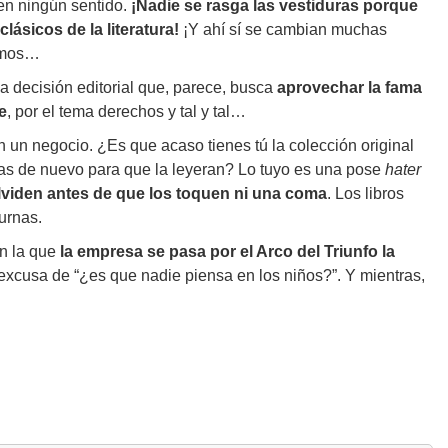
 en ningún sentido.
¡Nadie se rasga las vestiduras porque
lásicos de la literatura!
¡Y ahí sí se cambian muchas
lamos…
a decisión editorial que, parece, busca
aprovechar la fama
e
, por el tema derechos y tal y tal…
n un negocio. ¿Es que acaso tienes tú la colección original
as de nuevo para que la leyeran? Lo tuyo es una pose
hater
 olviden antes de que los toquen ni una coma
. Los libros
urnas.
n la que
la empresa se pasa por el Arco del Triunfo la
excusa de “¿es que nadie piensa en los niños?”. Y mientras,