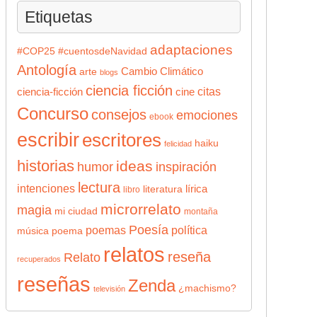
Etiquetas
adaptaciones
#COP25
#cuentosdeNavidad
Antología
Cambio Climático
arte
blogs
ciencia ficción
citas
ciencia-ficción
cine
Concurso
consejos
emociones
ebook
escribir
escritores
haiku
felicidad
historias
ideas
humor
inspiración
lectura
intenciones
lírica
literatura
libro
microrrelato
magia
mi ciudad
montaña
Poesía
poemas
política
música
poema
relatos
reseña
Relato
recuperados
reseñas
Zenda
¿machismo?
televisión