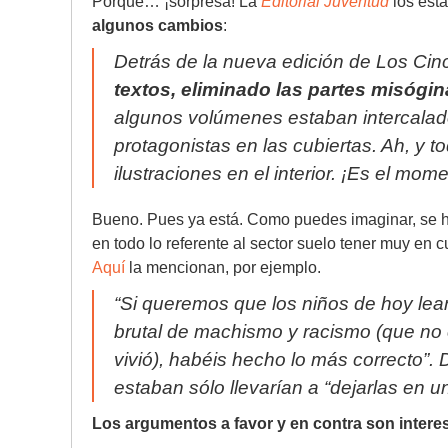
Porque… ¡sorpresa! La
Editorial Juventud
los está
algunos cambios
:
Detrás de la nueva edición de Los Ci
textos, eliminado las partes misógi
algunos volúmenes estaban intercalad
protagonistas en las cubiertas. Ah, y t
ilustraciones en el interior. ¡Es el mom
Bueno. Pues ya está. Como puedes imaginar, se h
en todo lo referente al sector suelo tener muy en c
Aquí
la mencionan, por ejemplo.
“Si queremos que los niños de hoy lean 
brutal de machismo y racismo (que no 
vivió), habéis hecho lo más correcto”
. 
estaban sólo llevarían a
“dejarlas en u
Los argumentos a favor y en contra son intere