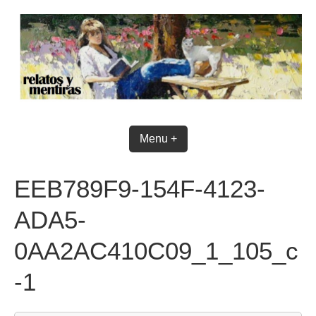
Skip
to
content
Menu +
EEB789F9-154F-4123-
ADA5-
0AA2AC410C09_1_105_c
-1