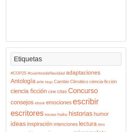
Etiquetas
adaptaciones
#COP25
#cuentosdeNavidad
Antología
Cambio Climático
ciencia-ficción
arte
blogs
Concurso
ciencia ficción
citas
cine
escribir
consejos
emociones
ebook
escritores
historias
humor
haiku
felicidad
ideas
lectura
inspiración
intenciones
libro