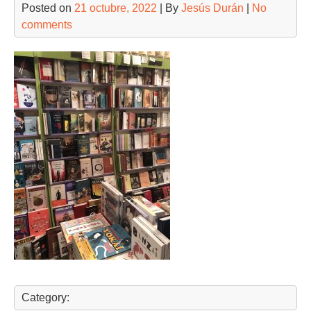
Posted on
21 octubre, 2022
| By
Jesús Durán
|
No
comments
Category: