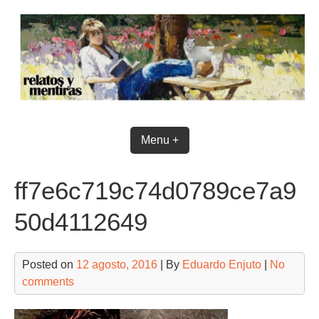
Skip
to
content
Menu +
ff7e6c719c74d0789ce7a9
50d4112649
Posted on
12 agosto, 2016
| By
Eduardo Enjuto
|
No
comments