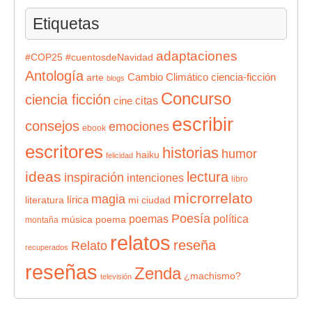
Etiquetas
adaptaciones
#COP25
#cuentosdeNavidad
Antología
Cambio Climático
ciencia-ficción
arte
blogs
Concurso
ciencia ficción
citas
cine
escribir
consejos
emociones
ebook
escritores
historias
humor
haiku
felicidad
ideas
lectura
inspiración
intenciones
libro
microrrelato
magia
lírica
literatura
mi ciudad
Poesía
poemas
política
música
poema
montaña
relatos
reseña
Relato
recuperados
reseñas
Zenda
¿machismo?
televisión