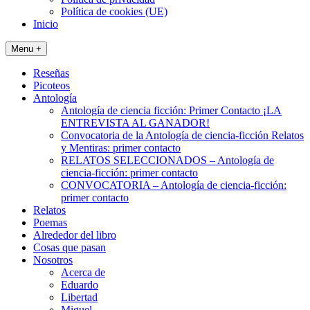
Política de cookies (UE)
Inicio
Menu +
Reseñas
Picoteos
Antología
Antología de ciencia ficción: Primer Contacto ¡LA
ENTREVISTA AL GANADOR!
Convocatoria de la Antología de ciencia-ficción Relatos
y Mentiras: primer contacto
RELATOS SELECCIONADOS – Antología de
ciencia-ficción: primer contacto
CONVOCATORIA – Antología de ciencia-ficción:
primer contacto
Relatos
Poemas
Alrededor del libro
Cosas que pasan
Nosotros
Acerca de
Eduardo
Libertad
Miguel