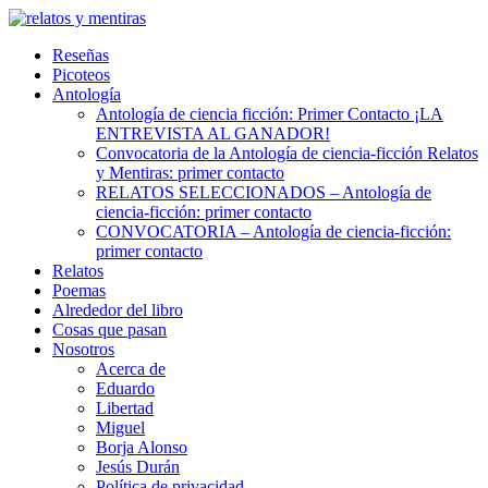
Skip
to
Reseñas
content
Picoteos
Antología
Antología de ciencia ficción: Primer Contacto ¡LA
ENTREVISTA AL GANADOR!
Convocatoria de la Antología de ciencia-ficción Relatos
y Mentiras: primer contacto
RELATOS SELECCIONADOS – Antología de
ciencia-ficción: primer contacto
CONVOCATORIA – Antología de ciencia-ficción:
primer contacto
Relatos
Poemas
Alrededor del libro
Cosas que pasan
Nosotros
Acerca de
Eduardo
Libertad
Miguel
Borja Alonso
Jesús Durán
Política de privacidad