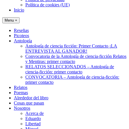
Política de cookies (UE)
Inicio
Menu +
Reseñas
Picoteos
Antología
Antología de ciencia ficción: Primer Contacto ¡LA
ENTREVISTA AL GANADOR!
Convocatoria de la Antología de ciencia-ficción Relatos
y Mentiras: primer contacto
RELATOS SELECCIONADOS – Antología de
ciencia-ficción: primer contacto
CONVOCATORIA – Antología de ciencia-ficción:
primer contacto
Relatos
Poemas
Alrededor del libro
Cosas que pasan
Nosotros
Acerca de
Eduardo
Libertad
Miguel