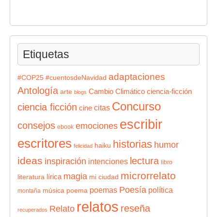
Etiquetas
adaptaciones
#COP25
#cuentosdeNavidad
Antología
Cambio Climático
ciencia-ficción
arte
blogs
Concurso
ciencia ficción
citas
cine
escribir
consejos
emociones
ebook
escritores
historias
humor
haiku
felicidad
ideas
lectura
inspiración
intenciones
libro
microrrelato
magia
lírica
literatura
mi ciudad
Poesía
poemas
política
música
poema
montaña
relatos
reseña
Relato
recuperados