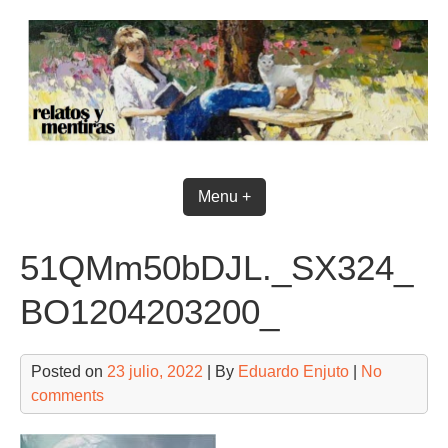
Skip
to
content
Menu +
51QMm50bDJL._SX324_
BO1204203200_
Posted on
23 julio, 2022
| By
Eduardo Enjuto
|
No
comments