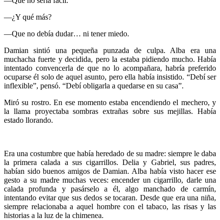
—Que no sería fácil.
—¿Y qué más?
—Que no debía dudar… ni tener miedo.
Damian sintió una pequeña punzada de culpa. Alba era una
muchacha fuerte y decidida, pero la estaba pidiendo mucho. Había
intentado convencerla de que no lo acompañara, habría preferido
ocuparse él solo de aquel asunto, pero ella había insistido. “Debí ser
inflexible”, pensó. “Debí obligarla a quedarse en su casa”.
Miró su rostro. En ese momento estaba encendiendo el mechero, y
la llama proyectaba sombras extrañas sobre sus mejillas. Había
estado llorando.
Era una costumbre que había heredado de su madre: siempre le daba
la primera calada a sus cigarrillos. Delia y Gabriel, sus padres,
habían sido buenos amigos de Damian. Alba había visto hacer ese
gesto a su madre muchas veces: encender un cigarrillo, darle una
calada profunda y pasárselo a él, algo manchado de carmín,
intentando evitar que sus dedos se tocaran. Desde que era una niña,
siempre relacionaba a aquel hombre con el tabaco, las risas y las
historias a la luz de la chimenea.