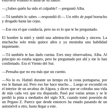
estuviera velando el alma de su madre.
—¿Sabes quién ha sido el culpable? —preguntó Alba.
—Tú también lo sabes —respondió él—. Un
niño de papá
borracho
y drogado hasta las cejas.
—Ese era el que conducía, pero no es lo que te he preguntado.
El hombre la miró y sintió una admiración profunda y sincera. La
muchacha solo tenía quince años y ya mostraba una habilidad
inquietante.
—Tú también te has dado cuenta. Eres muy observadora, Alba. Al
principio no estaba seguro, pero he preguntado por ahí y me lo han
confirmado. Era el Viento del Sur.
—Pensaba que no era más que un cuento.
—No lo es. Habitó durante un tiempo en la costa portuguesa, por
eso le llaman así. Pero eso fue hace mucho… Luego se escondió en
el interior de un arcabuz de Algora, y dicen que se cobraba una vida
de más cada vez que era disparado. Pasó por varias armas y se le
perdió la pista a mediados del siglo XX, cuando tomó posesión de
un Pegaso Z. Parece que desde entonces ha estado pasando de un
automóvil a otro, hasta llegar a este.