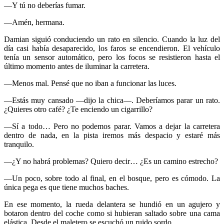
—Y tú no deberías fumar.
—Amén, hermana.
Damian siguió conduciendo un rato en silencio. Cuando la luz del
día casi había desaparecido, los faros se encendieron. El vehículo
tenía un sensor automático, pero los focos se resistieron hasta el
último momento antes de iluminar la carretera.
—Menos mal. Pensé que no iban a funcionar las luces.
—Estás muy cansado —dijo la chica—. Deberíamos parar un rato.
¿Quieres otro café? ¿Te enciendo un cigarrillo?
—Sí a todo… Pero no podemos parar. Vamos a dejar la carretera
dentro de nada, en la pista iremos más despacio y estaré más
tranquilo.
—¿Y no habrá problemas? Quiero decir… ¿Es un camino estrecho?
—Un poco, sobre todo al final, en el bosque, pero es cómodo. La
única pega es que tiene muchos baches.
En ese momento, la rueda delantera se hundió en un agujero y
botaron dentro del coche como si hubieran saltado sobre una cama
elástica. Desde el maletero se escuchó un ruido sordo.