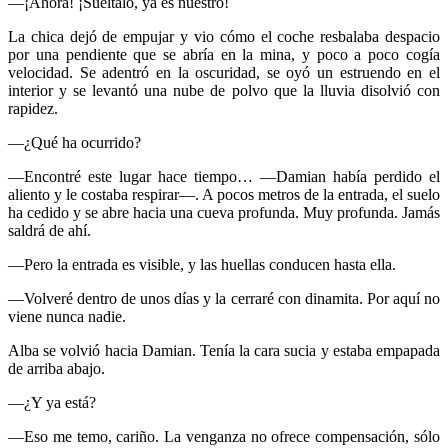
—¡Ahora! ¡Suéltalo, ya es nuestro!
La chica dejó de empujar y vio cómo el coche resbalaba despacio
por una pendiente que se abría en la mina, y poco a poco cogía
velocidad. Se adentró en la oscuridad, se oyó un estruendo en el
interior y se levantó una nube de polvo que la lluvia disolvió con
rapidez.
—¿Qué ha ocurrido?
—Encontré este lugar hace tiempo… —Damian había perdido el
aliento y le costaba respirar—. A pocos metros de la entrada, el suelo
ha cedido y se abre hacia una cueva profunda. Muy profunda. Jamás
saldrá de ahí.
—Pero la entrada es visible, y las huellas conducen hasta ella.
—Volveré dentro de unos días y la cerraré con dinamita. Por aquí no
viene nunca nadie.
Alba se volvió hacia Damian. Tenía la cara sucia y estaba empapada
de arriba abajo.
—¿Y ya está?
—Eso me temo, cariño. La venganza no ofrece compensación, sólo