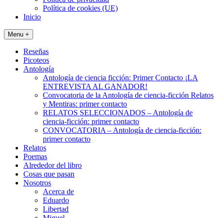
Política de cookies (UE)
Inicio
Menu +
Reseñas
Picoteos
Antología
Antología de ciencia ficción: Primer Contacto ¡LA
ENTREVISTA AL GANADOR!
Convocatoria de la Antología de ciencia-ficción Relatos
y Mentiras: primer contacto
RELATOS SELECCIONADOS – Antología de
ciencia-ficción: primer contacto
CONVOCATORIA – Antología de ciencia-ficción:
primer contacto
Relatos
Poemas
Alrededor del libro
Cosas que pasan
Nosotros
Acerca de
Eduardo
Libertad
Miguel