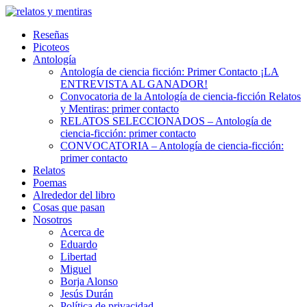
Skip
to
Reseñas
content
Picoteos
Antología
Antología de ciencia ficción: Primer Contacto ¡LA
ENTREVISTA AL GANADOR!
Convocatoria de la Antología de ciencia-ficción Relatos
y Mentiras: primer contacto
RELATOS SELECCIONADOS – Antología de
ciencia-ficción: primer contacto
CONVOCATORIA – Antología de ciencia-ficción:
primer contacto
Relatos
Poemas
Alrededor del libro
Cosas que pasan
Nosotros
Acerca de
Eduardo
Libertad
Miguel
Borja Alonso
Jesús Durán
Política de privacidad