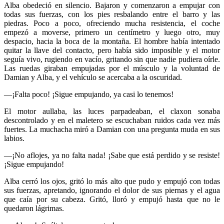
Alba obedeció en silencio. Bajaron y comenzaron a empujar con
todas sus fuerzas, con los pies resbalando entre el barro y las
piedras. Poco a poco, ofreciendo mucha resistencia, el coche
empezó a moverse, primero un centímetro y luego otro, muy
despacio, hacia la boca de la montaña. El hombre había intentado
quitar la llave del contacto, pero había sido imposible y el motor
seguía vivo, rugiendo en vacío, gritando sin que nadie pudiera oírle.
Las ruedas giraban empujadas por el músculo y la voluntad de
Damian y Alba, y el vehículo se acercaba a la oscuridad.
—¡Falta poco! ¡Sigue empujando, ya casi lo tenemos!
El motor aullaba, las luces parpadeaban, el claxon sonaba
descontrolado y en el maletero se escuchaban ruidos cada vez más
fuertes. La muchacha miró a Damian con una pregunta muda en sus
labios.
—¡No aflojes, ya no falta nada! ¡Sabe que está perdido y se resiste!
¡Sigue empujando!
Alba cerró los ojos, gritó lo más alto que pudo y empujó con todas
sus fuerzas, apretando, ignorando el dolor de sus piernas y el agua
que caía por su cabeza. Gritó, lloró y empujó hasta que no le
quedaron lágrimas.