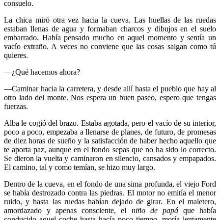
consuelo.
La chica miró otra vez hacia la cueva. Las huellas de las ruedas
estaban llenas de agua y formaban charcos y dibujos en el suelo
embarrado. Había pensado mucho en aquel momento y sentía un
vacío extraño. A veces no conviene que las cosas salgan como tú
quieres.
—¿Qué hacemos ahora?
—Caminar hacia la carretera, y desde allí hasta el pueblo que hay al
otro lado del monte. Nos espera un buen paseo, espero que tengas
fuerzas.
Alba le cogió del brazo. Estaba agotada, pero el vacío de su interior,
poco a poco, empezaba a llenarse de planes, de futuro, de promesas
de diez horas de sueño y la satisfacción de haber hecho aquello que
te aporta paz, aunque en el fondo sepas que no ha sido lo correcto.
Se dieron la vuelta y caminaron en silencio, cansados y empapados.
El camino, tal y como temían, se hizo muy largo.
Dentro de la cueva, en el fondo de una sima profunda, el viejo Ford
se había destrozado contra las piedras. El motor no emitía el menor
ruido, y hasta las ruedas habían dejado de girar. En el maletero,
amordazado y apenas consciente, el
niño de papá
que había
conducido aquel coche hasta hacía poco tiempo, moría lentamente