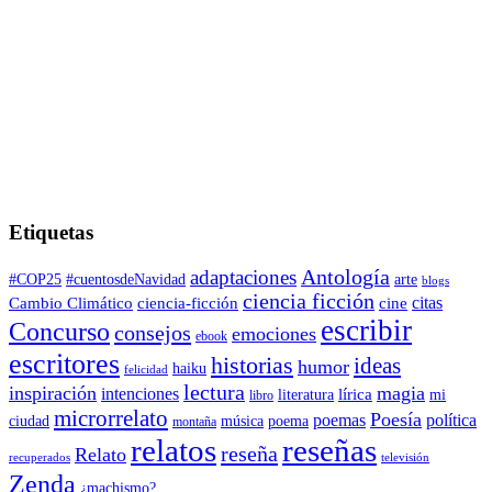
Etiquetas
adaptaciones
Antología
#COP25
#cuentosdeNavidad
arte
blogs
ciencia ficción
citas
Cambio Climático
ciencia-ficción
cine
escribir
Concurso
consejos
emociones
ebook
escritores
historias
ideas
humor
haiku
felicidad
lectura
inspiración
magia
intenciones
lírica
literatura
mi
libro
microrrelato
Poesía
poemas
política
ciudad
música
poema
montaña
relatos
reseñas
reseña
Relato
recuperados
televisión
Zenda
¿machismo?