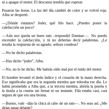
ni a apagar el motor. El descanso tendría que esperar.
Pasaron las horas. La luz del día cambió de color y se volvió roja.
Alba se despertó.
—¿Dónde estamos? Joder, qué frío hace. ¿Puedes poner la
calefacción un poco?
—Aún nos queda un buen rato –respondió Damian—. No puedo
encender la calefacción, y tú no deberías decir palabrotas. ¿Le
resulta la respuesta de su agrado, señora condesa?
—No he dicho palabrotas.
—Has dicho “joder”, Alba.
—No, no lo he dicho. Me habrás oído mal por el ruido del motor.
El hombre levantó el dedo índice y el corazón de la mano derecha.
Eso significaba que era la segunda mentira que toleraba ese día. Le
había prometido a Alba que, a la tercera mentira, abriría la puerta y
la tiraría a la cuneta sin frenar ni un instante. Ella estaba casi, casi
segura de que era una broma.
—Bueno, vale –dijo la chica al cabo de un rato—. No seas así. ¿Me
dejas pasar delante?