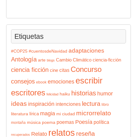
Etiquetas
adaptaciones
#COP25
#cuentosdeNavidad
Antología
Cambio Climático
ciencia-ficción
arte
blogs
Concurso
ciencia ficción
citas
cine
escribir
consejos
emociones
ebook
escritores
historias
humor
haiku
felicidad
ideas
lectura
inspiración
intenciones
libro
microrrelato
magia
lírica
literatura
mi ciudad
Poesía
poemas
política
música
poema
montaña
relatos
reseña
Relato
recuperados