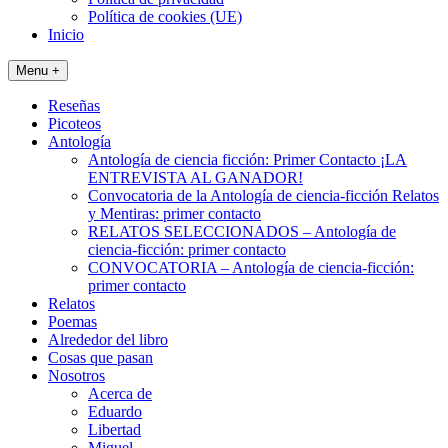
Política de cookies (UE)
Inicio
Menu +
Reseñas
Picoteos
Antología
Antología de ciencia ficción: Primer Contacto ¡LA
ENTREVISTA AL GANADOR!
Convocatoria de la Antología de ciencia-ficción Relatos
y Mentiras: primer contacto
RELATOS SELECCIONADOS – Antología de
ciencia-ficción: primer contacto
CONVOCATORIA – Antología de ciencia-ficción:
primer contacto
Relatos
Poemas
Alrededor del libro
Cosas que pasan
Nosotros
Acerca de
Eduardo
Libertad
Miguel