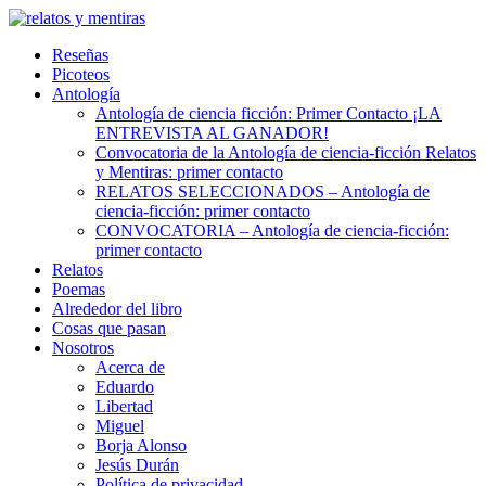
Skip
to
Reseñas
content
Picoteos
Antología
Antología de ciencia ficción: Primer Contacto ¡LA
ENTREVISTA AL GANADOR!
Convocatoria de la Antología de ciencia-ficción Relatos
y Mentiras: primer contacto
RELATOS SELECCIONADOS – Antología de
ciencia-ficción: primer contacto
CONVOCATORIA – Antología de ciencia-ficción:
primer contacto
Relatos
Poemas
Alrededor del libro
Cosas que pasan
Nosotros
Acerca de
Eduardo
Libertad
Miguel
Borja Alonso
Jesús Durán
Política de privacidad