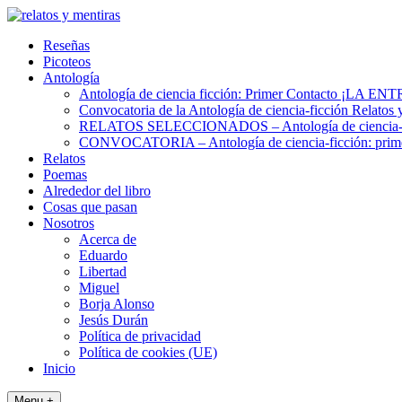
Skip
to
Reseñas
content
Picoteos
Antología
Antología de ciencia ficción: Primer Contacto ¡L
Convocatoria de la Antología de ciencia-ficción Relatos 
RELATOS SELECCIONADOS – Antología de ciencia-fic
CONVOCATORIA – Antología de ciencia-ficción: prime
Relatos
Poemas
Alrededor del libro
Cosas que pasan
Nosotros
Acerca de
Eduardo
Libertad
Miguel
Borja Alonso
Jesús Durán
Política de privacidad
Política de cookies (UE)
Inicio
Menu +