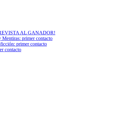
A ENTREVISTA AL GANADOR!
y Mentiras: primer contacto
ción: primer contacto
r contacto