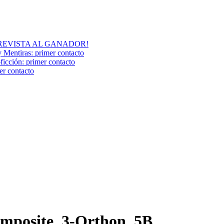
A ENTREVISTA AL GANADOR!
y Mentiras: primer contacto
ción: primer contacto
r contacto
omposite_3-Orthon_5B