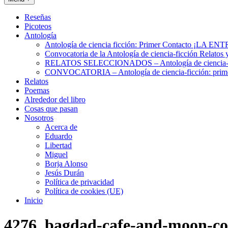
Reseñas
Picoteos
Antología
Antología de ciencia ficción: Primer Contacto ¡L
Convocatoria de la Antología de ciencia-ficción Relatos 
RELATOS SELECCIONADOS – Antología de ciencia-fic
CONVOCATORIA – Antología de ciencia-ficción: prime
Relatos
Poemas
Alrededor del libro
Cosas que pasan
Nosotros
Acerca de
Eduardo
Libertad
Miguel
Borja Alonso
Jesús Durán
Política de privacidad
Política de cookies (UE)
Inicio
4276_bagdad-cafe-and-moon-c