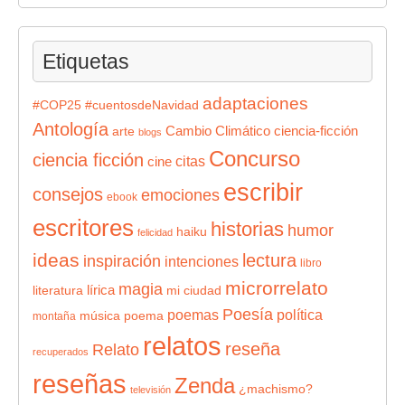
Etiquetas
adaptaciones
#COP25
#cuentosdeNavidad
Antología
Cambio Climático
ciencia-ficción
arte
blogs
Concurso
ciencia ficción
citas
cine
escribir
consejos
emociones
ebook
escritores
historias
humor
haiku
felicidad
ideas
lectura
inspiración
intenciones
libro
microrrelato
magia
lírica
literatura
mi ciudad
Poesía
poemas
política
música
poema
montaña
relatos
reseña
Relato
recuperados
reseñas
Zenda
¿machismo?
televisión