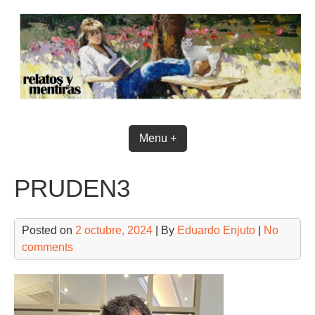
Skip
to
content
Menu +
PRUDEN3
Posted on
2 octubre, 2024
| By
Eduardo Enjuto
|
No
comments