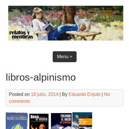
Skip
to
content
Menu +
libros-alpinismo
Posted on
18 julio, 2014
| By
Eduardo Enjuto
|
No
comments