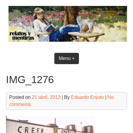
Skip
to
content
Menu +
IMG_1276
Posted on
21 abril, 2013
| By
Eduardo Enjuto
|
No
comments