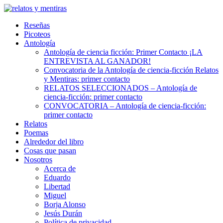
Skip
to
Reseñas
content
Picoteos
Antología
Antología de ciencia ficción: Primer Contacto ¡LA
ENTREVISTA AL GANADOR!
Convocatoria de la Antología de ciencia-ficción Relatos
y Mentiras: primer contacto
RELATOS SELECCIONADOS – Antología de
ciencia-ficción: primer contacto
CONVOCATORIA – Antología de ciencia-ficción:
primer contacto
Relatos
Poemas
Alrededor del libro
Cosas que pasan
Nosotros
Acerca de
Eduardo
Libertad
Miguel
Borja Alonso
Jesús Durán
Política de privacidad