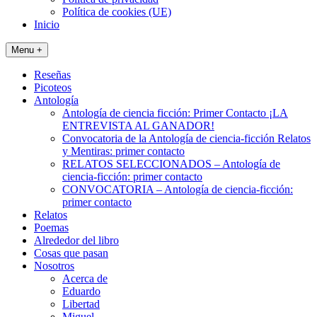
Política de cookies (UE)
Inicio
Menu +
Reseñas
Picoteos
Antología
Antología de ciencia ficción: Primer Contacto ¡LA
ENTREVISTA AL GANADOR!
Convocatoria de la Antología de ciencia-ficción Relatos
y Mentiras: primer contacto
RELATOS SELECCIONADOS – Antología de
ciencia-ficción: primer contacto
CONVOCATORIA – Antología de ciencia-ficción:
primer contacto
Relatos
Poemas
Alrededor del libro
Cosas que pasan
Nosotros
Acerca de
Eduardo
Libertad
Miguel