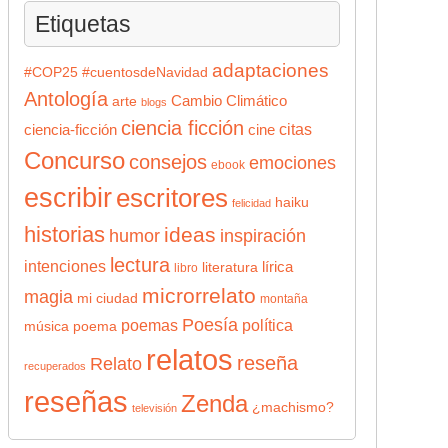
Etiquetas
adaptaciones
#COP25
#cuentosdeNavidad
Antología
Cambio Climático
arte
blogs
ciencia ficción
citas
ciencia-ficción
cine
Concurso
consejos
emociones
ebook
escribir
escritores
haiku
felicidad
historias
ideas
humor
inspiración
lectura
intenciones
lírica
literatura
libro
microrrelato
magia
mi ciudad
montaña
Poesía
poemas
política
música
poema
relatos
reseña
Relato
recuperados
reseñas
Zenda
¿machismo?
televisión