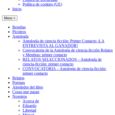
Política de cookies (UE)
Inicio
Menu +
Reseñas
Picoteos
Antología
Antología de ciencia ficción: Primer Contacto ¡LA
ENTREVISTA AL GANADOR!
Convocatoria de la Antología de ciencia-ficción Relatos
y Mentiras: primer contacto
RELATOS SELECCIONADOS – Antología de
ciencia-ficción: primer contacto
CONVOCATORIA – Antología de ciencia-ficción:
primer contacto
Relatos
Poemas
Alrededor del libro
Cosas que pasan
Nosotros
Acerca de
Eduardo
Libertad
Miguel