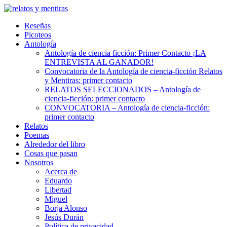
Skip
to
Reseñas
content
Picoteos
Antología
Antología de ciencia ficción: Primer Contacto ¡LA
ENTREVISTA AL GANADOR!
Convocatoria de la Antología de ciencia-ficción Relatos
y Mentiras: primer contacto
RELATOS SELECCIONADOS – Antología de
ciencia-ficción: primer contacto
CONVOCATORIA – Antología de ciencia-ficción:
primer contacto
Relatos
Poemas
Alrededor del libro
Cosas que pasan
Nosotros
Acerca de
Eduardo
Libertad
Miguel
Borja Alonso
Jesús Durán
Política de privacidad