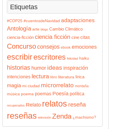
Etiquetas
adaptaciones
#COP25
#cuentosdeNavidad
Antología
Cambio Climático
arte
blogs
ciencia ficción
citas
ciencia-ficción
cine
Concurso
consejos
emociones
ebook
escribir
escritores
haiku
felicidad
historias
ideas
humor
inspiración
lectura
intenciones
lírica
literatura
libro
microrrelato
magia
mi ciudad
montaña
Poesía
poemas
política
música
poema
relatos
reseña
Relato
recuperados
reseñas
Zenda
¿machismo?
televisión