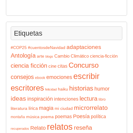
Etiquetas
adaptaciones
#COP25
#cuentosdeNavidad
Antología
Cambio Climático
ciencia-ficción
arte
blogs
Concurso
ciencia ficción
citas
cine
escribir
consejos
emociones
ebook
escritores
historias
humor
haiku
felicidad
ideas
lectura
inspiración
intenciones
libro
microrrelato
magia
lírica
literatura
mi ciudad
Poesía
poemas
política
música
poema
montaña
relatos
reseña
Relato
recuperados