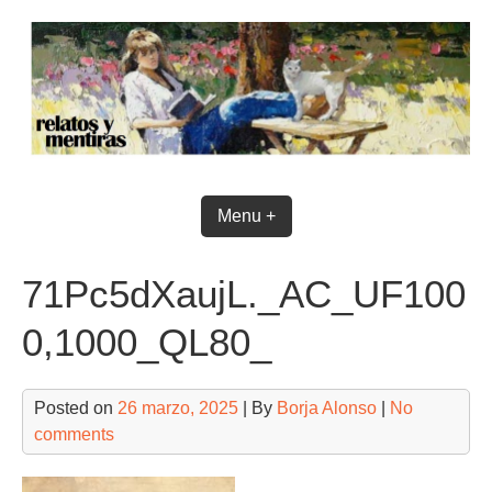
Skip
to
content
Menu +
71Pc5dXaujL._AC_UF100
0,1000_QL80_
Posted on
26 marzo, 2025
| By
Borja Alonso
|
No
comments