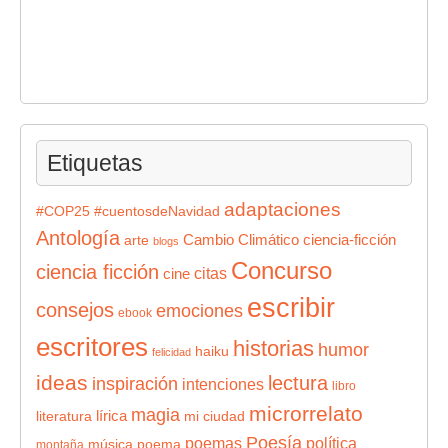
Etiquetas
adaptaciones
#COP25
#cuentosdeNavidad
Antología
Cambio Climático
ciencia-ficción
arte
blogs
Concurso
ciencia ficción
citas
cine
escribir
consejos
emociones
ebook
escritores
historias
humor
haiku
felicidad
ideas
lectura
inspiración
intenciones
libro
microrrelato
magia
lírica
literatura
mi ciudad
Poesía
poemas
política
música
poema
montaña