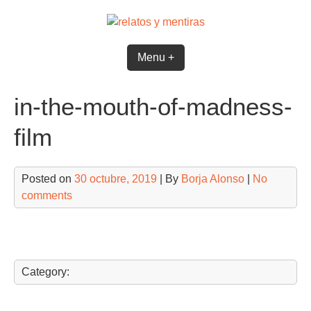
Skip
to
content
Menu +
in-the-mouth-of-madness-
film
Posted on
30 octubre, 2019
| By
Borja Alonso
|
No
comments
Category: