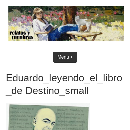
Skip
to
content
Menu +
Eduardo_leyendo_el_libro
_de Destino_small