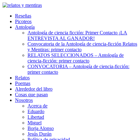
Skip
to
Reseñas
content
Picoteos
Antología
Antología de ciencia ficción: Primer Contacto ¡LA
ENTREVISTA AL GANADOR!
Convocatoria de la Antología de ciencia-ficción Relatos
y Mentiras: primer contacto
RELATOS SELECCIONADOS – Antología de
ciencia-ficción: primer contacto
CONVOCATORIA – Antología de ciencia-ficción:
primer contacto
Relatos
Poemas
Alrededor del libro
Cosas que pasan
Nosotros
Acerca de
Eduardo
Libertad
Miguel
Borja Alonso
Jesús Durán
Política de privacidad