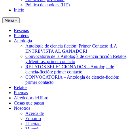
Política de cookies (UE)
Inicio
Menu +
Reseñas
Picoteos
Antología
Antología de ciencia ficción: Primer Contacto ¡LA
ENTREVISTA AL GANADOR!
Convocatoria de la Antología de ciencia-ficción Relatos
y Mentiras: primer contacto
RELATOS SELECCIONADOS – Antología de
ciencia-ficción: primer contacto
CONVOCATORIA – Antología de ciencia-ficción:
primer contacto
Relatos
Poemas
Alrededor del libro
Cosas que pasan
Nosotros
Acerca de
Eduardo
Libertad
Miguel