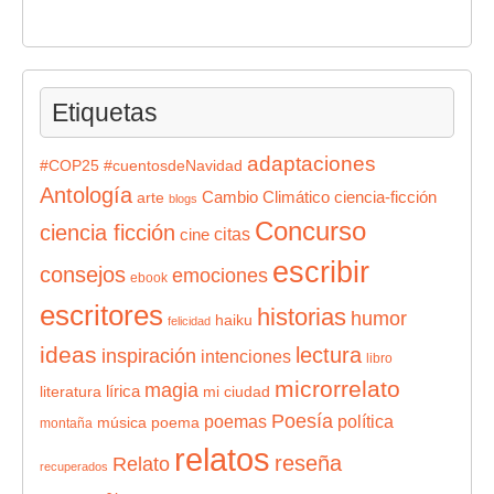
Etiquetas
adaptaciones
#COP25
#cuentosdeNavidad
Antología
Cambio Climático
ciencia-ficción
arte
blogs
Concurso
ciencia ficción
citas
cine
escribir
consejos
emociones
ebook
escritores
historias
humor
haiku
felicidad
ideas
lectura
inspiración
intenciones
libro
microrrelato
magia
lírica
literatura
mi ciudad
Poesía
poemas
política
música
poema
montaña
relatos
reseña
Relato
recuperados