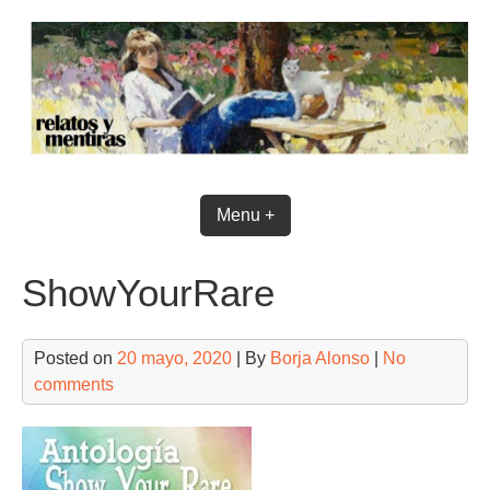
Skip
to
content
Menu +
ShowYourRare
Posted on
20 mayo, 2020
| By
Borja Alonso
|
No
comments