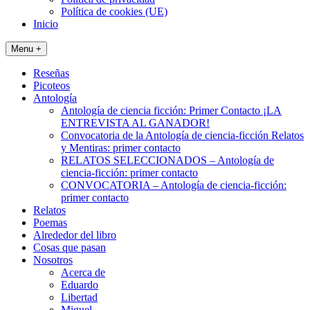
Política de cookies (UE)
Inicio
Menu +
Reseñas
Picoteos
Antología
Antología de ciencia ficción: Primer Contacto ¡LA
ENTREVISTA AL GANADOR!
Convocatoria de la Antología de ciencia-ficción Relatos
y Mentiras: primer contacto
RELATOS SELECCIONADOS – Antología de
ciencia-ficción: primer contacto
CONVOCATORIA – Antología de ciencia-ficción:
primer contacto
Relatos
Poemas
Alrededor del libro
Cosas que pasan
Nosotros
Acerca de
Eduardo
Libertad
Miguel