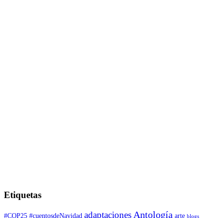
Etiquetas
adaptaciones
Antología
#COP25
#cuentosdeNavidad
arte
blogs