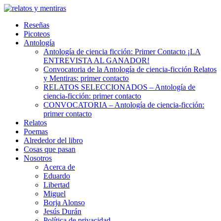
Skip
to
Reseñas
content
Picoteos
Antología
Antología de ciencia ficción: Primer Contacto ¡LA
ENTREVISTA AL GANADOR!
Convocatoria de la Antología de ciencia-ficción Relatos
y Mentiras: primer contacto
RELATOS SELECCIONADOS – Antología de
ciencia-ficción: primer contacto
CONVOCATORIA – Antología de ciencia-ficción:
primer contacto
Relatos
Poemas
Alrededor del libro
Cosas que pasan
Nosotros
Acerca de
Eduardo
Libertad
Miguel
Borja Alonso
Jesús Durán
Política de privacidad