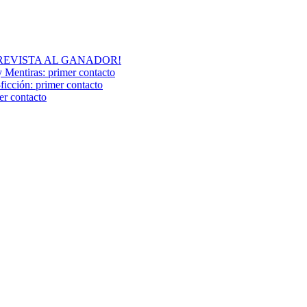
A ENTREVISTA AL GANADOR!
y Mentiras: primer contacto
ción: primer contacto
r contacto