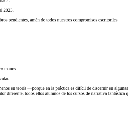
llada.
el 2023.
libros pendientes, amén de todos nuestros compromisos escritoriles.
ro manos.
cular.
nos en teoría —porque en la práctica es difícil de discernir en algunas 
tor diferente, todos ellos alumnos de los cursos de narrativa fantástic