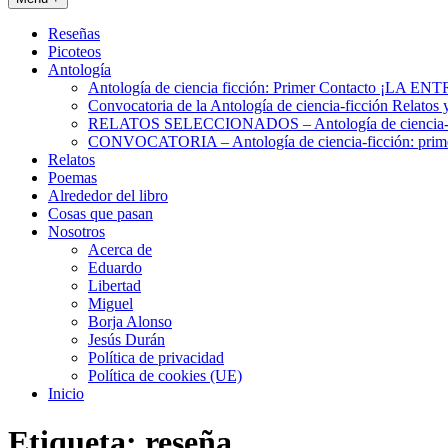
Reseñas
Picoteos
Antología
Antología de ciencia ficción: Primer Contacto ¡L
Convocatoria de la Antología de ciencia-ficción Relatos 
RELATOS SELECCIONADOS – Antología de ciencia-fic
CONVOCATORIA – Antología de ciencia-ficción: prime
Relatos
Poemas
Alrededor del libro
Cosas que pasan
Nosotros
Acerca de
Eduardo
Libertad
Miguel
Borja Alonso
Jesús Durán
Política de privacidad
Política de cookies (UE)
Inicio
Etiqueta:
reseña