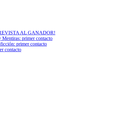
A ENTREVISTA AL GANADOR!
y Mentiras: primer contacto
ción: primer contacto
r contacto