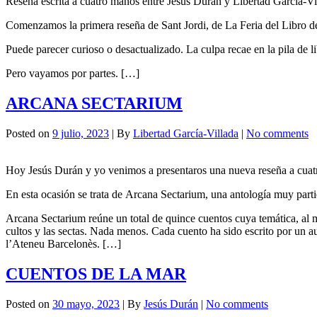
Reseña escrita a cuatro manos entre Jesús Durán y Libertad García-Vi
Comenzamos la primera reseña de Sant Jordi, de La Feria del Libro d
Puede parecer curioso o desactualizado. La culpa recae en la pila de 
Pero vayamos por partes. […]
ARCANA SECTARIUM
Posted on
9 julio, 2023
| By
Libertad García-Villada
|
No comments
Hoy Jesús Durán y yo venimos a presentaros una nueva reseña a cuat
En esta ocasión se trata de Arcana Sectarium, una antología muy parti
Arcana Sectarium reúne un total de quince cuentos cuya temática, al me
cultos y las sectas. Nada menos. Cada cuento ha sido escrito por un au
l’Ateneu Barcelonès. […]
CUENTOS DE LA MAR
Posted on
30 mayo, 2023
| By
Jesús Durán
|
No comments