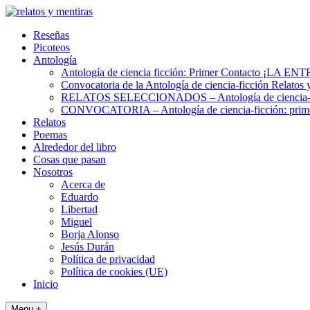
Skip
to
Reseñas
content
Picoteos
Antología
Antología de ciencia ficción: Primer Contacto ¡L
Convocatoria de la Antología de ciencia-ficción Relatos 
RELATOS SELECCIONADOS – Antología de ciencia-fic
CONVOCATORIA – Antología de ciencia-ficción: prime
Relatos
Poemas
Alrededor del libro
Cosas que pasan
Nosotros
Acerca de
Eduardo
Libertad
Miguel
Borja Alonso
Jesús Durán
Política de privacidad
Política de cookies (UE)
Inicio
Menu +