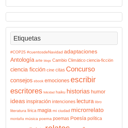
Etiquetas
adaptaciones
#COP25
#cuentosdeNavidad
Antología
Cambio Climático
ciencia-ficción
arte
blogs
Concurso
ciencia ficción
citas
cine
escribir
consejos
emociones
ebook
escritores
historias
humor
haiku
felicidad
ideas
lectura
inspiración
intenciones
libro
microrrelato
magia
lírica
literatura
mi ciudad
Poesía
poemas
política
música
poema
montaña