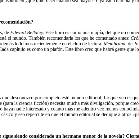
 pensando en ¿qué quiero ser cuando sea mayor? Y ya van cuarenta y uno
a recomendación?
s
, de
Edward Bellamy.
Este libro es como una utopía, del que no comen
o está el mundo. También recomendaría los que he comentado antes:
Cró
 además lo leímos recientemente en el club de lectura:
Membrana
, de
Jo
da capítulo es como un plafón. Este libro creo que habrá gente que lo de
s que desconozco por completo este mundo editorial. Lo que veo es que
e (para la ciencia ficción) necesita mucha más divulgación, porque cre
no haya nadie interesado y cuanto más me adentro veo menos conocimien
cásico y eso repercute en que el mundo editorial se dedique a otros «pa
e sigue siendo considerado un hermano menor de la novela? Cierto