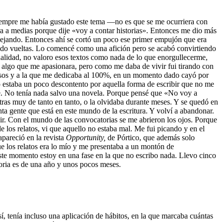
 Siempre me había gustado este tema —no es que se me ocurriera con
ra a medias porque dije «voy a contar historias». Entonces me dio más
bé dejando. Entonces ahí se cortó un poco ese primer empujón que era
dando vueltas. Lo comencé como una afición pero se acabó convirtiendo
inalidad, no valoro esos textos como nada de lo que enorgullecerme,
ra algo que me apasionara, pero como me daba de vivir fui tirando con
gresos y a la que me dedicaba al 100%, en un momento dado cayó por
 estaba un poco descontento por aquella forma de escribir que no me
te. No tenía nada salvo una novela. Porque pensé que «No voy a
ras muy de tanto en tanto, o la olvidaba durante meses. Y se quedó en
ta gente que está en este mundo de la escritura. Y volví a abandonar.
bir. Con el mundo de las convocatorias se me abrieron los ojos. Porque
 los relatos, vi que aquello no estaba mal. Me fui picando y en el
pareció en la revista
Opportunity,
de Pórtico, que además solo
e los relatos era lo mío y me presentaba a un montón de
este momento estoy en una fase en la que no escribo nada. Llevo cinco
toria es de una año y unos pocos meses.
 tenía incluso una aplicación de hábitos, en la que marcaba cuántas