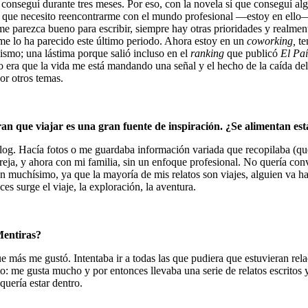
. Lo conseguí durante tres meses. Por eso, con la novela sí que conseguí 
e y que necesito reencontrarme con el mundo profesional —estoy en ello—
parezca bueno para escribir, siempre hay otras prioridades y realment
me lo ha parecido este último periodo. Ahora estoy en un
coworking,
te
mismo; una lástima porque salió incluso en el
ranking
que publicó
El Paí
o era que la vida me está mandando una señal y el hecho de la caída de
or otros temas.
an que viajar es una gran fuente de inspiración. ¿Se alimentan est
blog. Hacía fotos o me guardaba información variada que recopilaba (que
ja, y ahora con mi familia, sin un enfoque profesional. No quería conve
an muchísimo, ya que la mayoría de mis relatos son viajes, alguien va ha
s surge el viaje, la exploración, la aventura.
Mentiras?
más me gustó. Intentaba ir a todas las que pudiera que estuvieran relac
acto: me gusta mucho y por entonces llevaba una serie de relatos escrit
quería estar dentro.