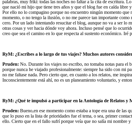
palabras, muy friki: todas las noches no faltar a la cita de escritura
que nació mi hijo que tiene tres años y que el blog fue en caída libr
Por ello no lo compagino porque no encuentro ningún momento que me 
momento, o no tengo la ilusión, o no me parece tan importante como 
cero. Por un lado intentando resucitar el blog, aunque no va a ser lo 
otras cosas y ver hacia dónde voy ahora. Incluso pensé que lo ocurrid
creo que sea el camino en lo que respecta al sustento económico. Iré p
RyM: ¿Escribes a lo largo de tus viajes? Muchos autores consider
Pruden:
No. Durante los viajes no escribo, no tomaba notas para el 
porque nunca he viajado profesionalmente: siempre ha sido con mi pare
no me faltase nada. Pero cierto que, en cuanto a los relatos, me inspir
Inconscientemente está ahí, no es un planeamiento voluntario, y entonce
RyM: ¿Qué te impulsó a participar en la Antología de Relatos y 
Pruden:
Bueno,en ese momento como estaba a tope era una de las que 
que lo puso en la lista de prioridades fue el tema, o sea, primer cont
ello. Cierto que en el fallo sufrí porque veía que no salía mi nombre y 