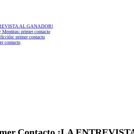
A ENTREVISTA AL GANADOR!
y Mentiras: primer contacto
ción: primer contacto
r contacto
: Primer Contacto ¡LA ENTREV