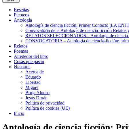
Reseñas
Picoteos
Antología
Antología de ciencia ficción: Primer Contacto ¡L
Convocatoria de la Antología de ciencia-ficción Relatos 
RELATOS SELECCIONADOS – Antología de ciencia-fic
CONVOCATORIA – Antología de ciencia-ficción: prime
Relatos
Poemas
Alrededor del libro
Cosas que pasan
Nosotros
Acerca de
Eduardo
Libertad
Miguel
Borja Alonso
Jesús Durán
Política de privacidad
Política de cookies (UE)
Inicio
Antología de ciencia ficción