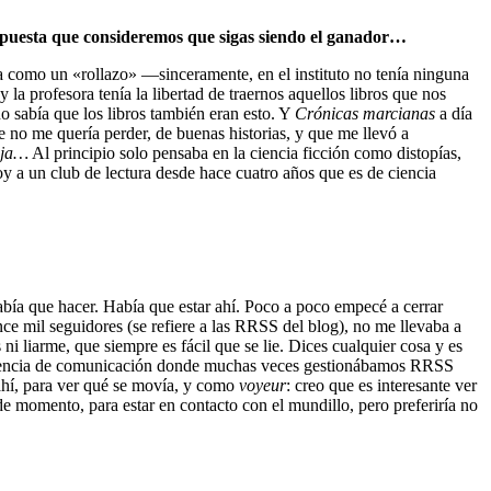
espuesta que consideremos que sigas siendo el ganador…
a como un «rollazo» —sinceramente, en el instituto no tenía ninguna
la profesora tenía la libertad de traernos aquellos libros que nos
 sabía que los libros también eran esto. Y
Crónicas marcianas
a día
 no me quería perder, de buenas historias, y que me llevó a
nja…
Al principio solo pensaba en la ciencia ficción como distopías,
 a un club de lectura desde hace cuatro años que es de ciencia
bía que hacer. Había que estar ahí. Poco a poco empecé a cerrar
ce mil seguidores (se refiere a las RRSS del blog), no me llevaba a
i liarme, que siempre es fácil que se lie. Dices cualquier cosa y es
a agencia de comunicación donde muchas veces gestionábamos RRSS
 ahí, para ver qué se movía, y como
voyeur
: creo que es interesante ver
de momento, para estar en contacto con el mundillo, pero preferiría no