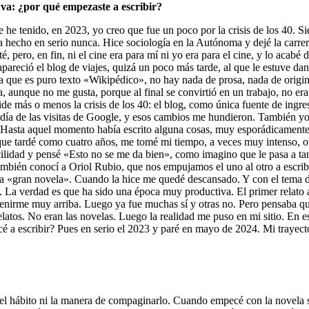
 va: ¿por qué empezaste a escribir?
e he tenido, en 2023, yo creo que fue un poco por la crisis de los 40.
a hecho en serio nunca. Hice sociología en la Autónoma y dejé la carre
té, pero, en fin, ni el cine era para mí ni yo era para el cine, y lo aca
apareció el blog de viajes, quizá un poco más tarde, al que le estuve 
ro a que es puro texto «Wikipédico», no hay nada de prosa, nada de orig
a, aunque no me gusta, porque al final se convirtió en un trabajo, no e
cide más o menos la crisis de los 40: el blog, como única fuente de in
ía de las visitas de Google, y esos cambios me hundieron. También yo
ca. Hasta aquel momento había escrito alguna cosas, muy esporádicamen
que tardé como cuatro años, me tomé mi tiempo, a veces muy intenso, ot
cilidad y pensé «Esto no se me da bien», como imagino que le pasa a tan
 también conocí a Oriol Rubio, que nos empujamos el uno al otro a escri
 la «gran novela». Cuando la hice me quedé descansado. Y con el tema de
 La verdad es que ha sido una época muy productiva. El primer relato a
enirme muy arriba. Luego ya fue muchas sí y otras no. Pero pensaba qu
latos. No eran las novelas. Luego la realidad me puso en mi sitio. En 
cé a escribir? Pues en serio el 2023 y paré en mayo de 2024. Mi trayec
l hábito ni la manera de compaginarlo. Cuando empecé con la novela sí,