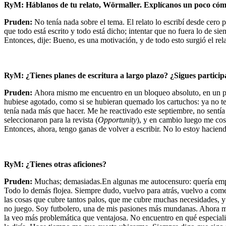
RyM: Háblanos de tu relato, Wörmaller. Explícanos un poco cómo su
Pruden:
No tenía nada sobre el tema. El relato lo escribí desde cero
que todo está escrito y todo está dicho; intentar que no fuera lo de 
Entonces, dije: Bueno, es una motivación, y de todo esto surgió el rela
RyM: ¿Tienes planes de escritura a largo plazo? ¿Sigues partici
Pruden:
Ahora mismo me encuentro en un bloqueo absoluto, en un par
hubiese agotado, como si se hubieran quemado los cartuchos: ya no 
tenía nada más que hacer. Me he reactivado este septiembre, no sentía
seleccionaron para la revista (
Opportunity
), y en cambio luego me cos
Entonces, ahora, tengo ganas de volver a escribir. No lo estoy hacien
RyM: ¿Tienes otras aficiones?
Pruden:
Muchas; demasiadas.En algunas me autocensuro: quería empezar
Todo lo demás flojea. Siempre dudo, vuelvo para atrás, vuelvo a come
las cosas que cubre tantos palos, que me cubre muchas necesidades, y
no juego. Soy futbolero, una de mis pasiones más mundanas. Ahora me 
la veo más problemática que ventajosa. No encuentro en qué especial