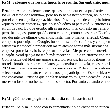
RyM: Sabemos que resulta típica la pregunta. Sin embargo, aquí
Pruden:
Ahora, recientemente, que es la primera etapa productiva qu
los 40 el tema de escribir—, pero no lo había hecho nunca, no lo habí
por el cine en aquella época: hice dos años de guion de cine y lo inten
«quiero contar historias», que no sabía cómo ni para qué. Y entonces 
en un trabajo. Lo que escribo allí es un poco gris; con esto me refie
pero, bueno, esa parte quedó como cubierta, como de escribir. Escribí
eso durante los últimos diez años, hasta, más o menos, el 2023. Coin
completo por culpa de Google; hubo una serie de cambios y yo depend
satisfacía y empecé a probar con los relatos de forma más sistemáti
empezar por relatos, lo haré por una novela». Me puse con la novela 
el cajón. Sentí que ya no tenía más recorrido. Suelo frustrarme con fa
Con la caída del blog me animé a escribir relatos, las convocatorias;
no relacionaba escribir con relatos, yo pensaba en novela, en escribir
2023 me presenté a un montón de convocatorias. Y de ahí hasta ahora.
seleccionaban un relato entre muchos que participaron. Eso me hizo v
convocatorias. Pensaba que había descubierto mi gran vocación: los re
meses en los que no he escrito una sola letra. Por tanto ¿cuándo empe
RyM: ¿Cómo compaginas tu día a día con la escritura?
Pruden:
Se pisa un poco con lo comentado: no he encontrado nunca e