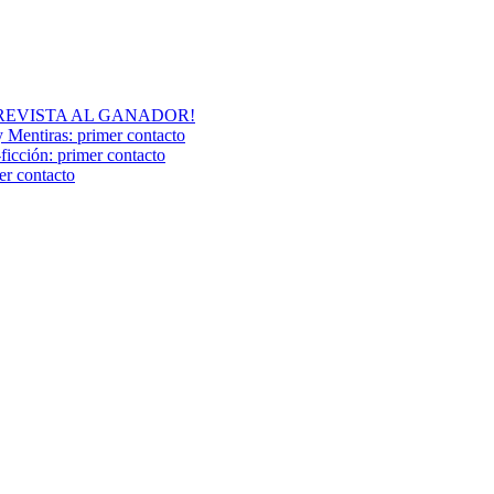
A ENTREVISTA AL GANADOR!
y Mentiras: primer contacto
ción: primer contacto
r contacto