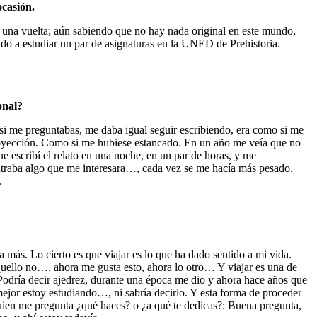
ocasión.
le una vuelta; aún sabiendo que no hay nada original en este mundo,
ado a estudiar un par de asignaturas en la UNED de Prehistoria.
onal?
si me preguntabas, me daba igual seguir escribiendo, era como si me
royección. Como si me hubiese estancado. En un año me veía que no
e escribí el relato en una noche, en un par de horas, y me
ntraba algo que me interesara…, cada vez se me hacía más pesado.
.
 más. Lo cierto es que viajar es lo que ha dado sentido a mi vida.
quello no…, ahora me gusta esto, ahora lo otro… Y viajar es una de
Podría decir ajedrez, durante una época me dio y ahora hace años que
ejor estoy estudiando…, ni sabría decirlo. Y esta forma de proceder
uien me pregunta ¿qué haces? o ¿a qué te dedicas?: Buena pregunta,