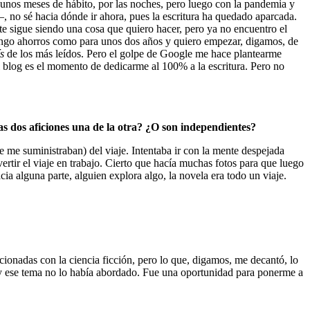
algunos meses de hábito, por las noches, pero luego con la pandemia y
, no sé hacia dónde ir ahora, pues la escritura ha quedado aparcada.
e sigue siendo una cosa que quiero hacer, pero ya no encuentro el
ngo ahorros como para unos dos años y quiero empezar, digamos, de
s
de los más leídos. Pero el golpe de Google me hace plantearme
l blog es el momento de dedicarme al 100% a la escritura. Pero no
as dos aficiones una de la otra? ¿O son independientes?
 me suministraban) del viaje. Intentaba ir con la mente despejada
rtir el viaje en trabajo. Cierto que hacía muchas fotos para que luego
cia alguna parte, alguien explora algo, la novela era todo un viaje.
ionadas con la ciencia ficción, pero lo que, digamos, me decantó, lo
os y ese tema no lo había abordado. Fue una oportunidad para ponerme a