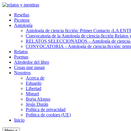
Skip
to
Reseñas
content
Picoteos
Antología
Antología de ciencia ficción: Primer Contacto ¡L
Convocatoria de la Antología de ciencia-ficción Relatos 
RELATOS SELECCIONADOS – Antología de ciencia-fic
CONVOCATORIA – Antología de ciencia-ficción: prime
Relatos
Poemas
Alrededor del libro
Cosas que pasan
Nosotros
Acerca de
Eduardo
Libertad
Miguel
Borja Alonso
Jesús Durán
Política de privacidad
Política de cookies (UE)
Inicio
Menu +