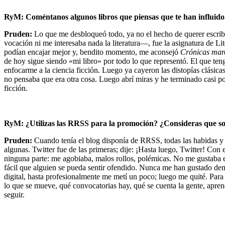
RyM: Coméntanos algunos libros que piensas que te han influido.
Pruden:
Lo que me desbloqueó todo, ya no el hecho de querer escrib
vocación ni me interesaba nada la literatura—, fue la asignatura de Lit
podían encajar mejor y, bendito momento, me aconsejó
Crónicas mar
de hoy sigue siendo «mi libro» por todo lo que representó. El que te
enfocarme a la ciencia ficción. Luego ya cayeron las distopías clásica
no pensaba que era otra cosa. Luego abrí miras y he terminado casi p
ficción.
RyM: ¿Utilizas las RRSS para la promoción? ¿Consideras que son
Pruden:
Cuando tenía el blog disponía de RRSS, todas las habidas y
algunas. Twitter fue de las primeras; dije: ¡Hasta luego, Twitter! Co
ninguna parte: me agobiaba, malos rollos, polémicas. No me gustaba el 
fácil que alguien se pueda sentir ofendido. Nunca me han gustado 
digital, hasta profesionalmente me metí un poco; luego me quité. Par
lo que se mueve, qué convocatorias hay, qué se cuenta la gente, apren
seguir.