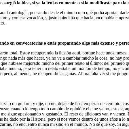
rgió la idea, si ya la tenías en mente o si la modificaste para la 
 para la antología, pensando desde el minuto uno qué podía aportar, dar
siempre y con esa vocación, y justo coincidía que hacía poco había empez
to.
pando en convocatorias o estás preparando algo más extenso y pers
ón total. Estoy recuperando la ilusión aquí, porque hace unos meses, 
tengo nada más que hacer, ya no va a cambiar mucho la cosa, no hay p
 que hubiese mejorado mucho del primer relato al último: del primero qu
taba mucho, para tener un relato estaba un montón de tiempo, no enco
do pero, al menos, he recuperado las ganas. Ahora falta ver si me pongo
 con guitarra y dije, no no, déjate de líos; empezar de cero otra cosa
nzar, cuando lo tengo todo cambio de opinión: el cine ya no, esto sí, a
 me sigue apasionando y gustando. El resto de aficiones van y vienen. 
ha dado por la Historia, pero si nos vemos dentro de unos años a lo m
izarme, no encuentro nunca mi sitio en el mundo. No sé qué soy. Si alg