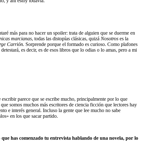
, y ahí estoy todavía.
taré más para no hacer un spoiler: trata de alguien que se duerme en
nicas marcianas
, todas las distopías clásicas, quizá
Nosotros
es la
rge Carrión.
Sorprende porque el formado es curioso. Como plafones
testará, es decir, es de esos libros que lo odias o lo amas, pero a mi
 escribir parece que se escribe mucho, principalmente por lo que
o que somos muchos más escritores de ciencia ficción que lectores hay
to e interés general. Incluso la gente que lee mucho no sabe
los» en los que sacar partido.
 que has comenzado tu entrevista hablando de una novela, por lo