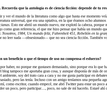
 Recuerda que la antología es de ciencia ficción: depende de tu r
ir y ver el mundo de la literatura como algo que hasta ese momento veí
eratura universal, que era una optativa, en la que éramos ocho alumnos y 
cianas
. Esto me abrió un mundo nuevo, me explotó la cabeza, porque no
ngo como gran referencia, el que me hizo pensar que había un mundo que
s:
Nosotros, 1984, Un mundo feliz, Fahrenheit 451, Rebelión en la gra
or no leer nada —obsesionado— que no sea ciencia ficción. También voy
 un beneficio o que el tiempo de uso no compensa el esfuerzo?
 por haber, no porque me gustasen demasiado, sino porque era lo que ha
n el blog tampoco me aportaba gran cosa, y aunque disponía de más de on
ambiente, soy del trato cara a cara y no me gusta participar en debates n
demasiado, pero las tenía. Incluso con un amigo teníamos una pequeñ
a mí, como escritor, cuando empecé, me abrí Twitter para estar un poco
der un poco, pero participar…, poco, no sale de mí hacerlo. Estaré ahí 