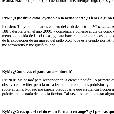
le diría. Hace tiempo me que cuesta ubicarme. Siempre digo que sigo
RyM: ¿Qué libro estás leyendo en la actualidad? ¿Tienes algun
Pruden:
Tengo entre manos el libro del club de lectura:
Mirando atrá
1887, despierta en el año 2000, y comienza a ponerse al día de cóm
menos conocida de las clásicas, y, para barrer un poco para casa; que
de la exposición de un museo del siglo XXI, que está creado por IA. Ca
me sorprendió y me gustó mucho.
RyM: ¿Cómo ves el panorama editorial?
Pruden:
Me basaré para responder en la ciencia ficción.Lo primero e
observo en Twitter, pero la masa lectora… creo que es pobrísima y qu
sobre el tema. Por eso me parece preocupante que en ciencia ficción 
prácticamente nada de ciencia ficción. Tal vez te saben nombrar algún 
RyM: ¿Crees que el relato es un formato en auge? ¿O piensas qu