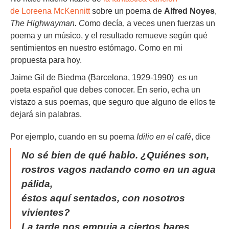
de Loreena McKennitt
sobre un poema de
Alfred Noyes
,
The Highwayman. C
omo decía, a veces unen fuerzas un
poema y un músico, y el resultado remueve según qué
sentimientos en nuestro estómago. Como en mi
propuesta para hoy.
Jaime Gil de Biedma (Barcelona, 1929-1990) es un
poeta español que debes conocer. En serio, echa un
vistazo a sus poemas, que seguro que alguno de ellos te
dejará sin palabras.
Por ejemplo, cuando en su poema
Idilio en el café
, dice
No sé bien de qué hablo. ¿Quiénes son,
rostros vagos nadando como en un agua
pálida,
éstos aquí sentados, con nosotros
vivientes?
La tarde nos empuja a ciertos bares