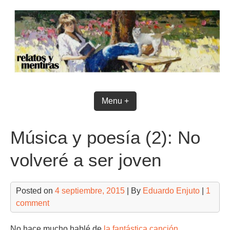
Skip
to
content
Menu +
Música y poesía (2): No
volveré a ser joven
Posted on
4 septiembre, 2015
| By
Eduardo Enjuto
|
1
comment
No hace mucho hablé de
la fantástica canción