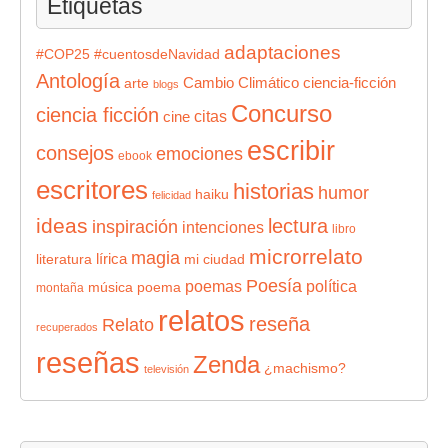
Etiquetas
adaptaciones
#COP25
#cuentosdeNavidad
Antología
Cambio Climático
ciencia-ficción
arte
blogs
Concurso
ciencia ficción
citas
cine
escribir
consejos
emociones
ebook
escritores
historias
humor
haiku
felicidad
ideas
lectura
inspiración
intenciones
libro
microrrelato
magia
lírica
literatura
mi ciudad
Poesía
poemas
política
música
poema
montaña
relatos
reseña
Relato
recuperados
reseñas
Zenda
¿machismo?
televisión