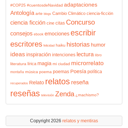
adaptaciones
#COP25
#cuentosdeNavidad
Antología
Cambio Climático
ciencia-ficción
arte
blogs
Concurso
ciencia ficción
citas
cine
escribir
consejos
emociones
ebook
escritores
historias
humor
haiku
felicidad
ideas
lectura
inspiración
intenciones
libro
microrrelato
magia
lírica
literatura
mi ciudad
Poesía
poemas
política
música
poema
montaña
relatos
reseña
Relato
recuperados
reseñas
Zenda
¿machismo?
televisión
Copyright 2026
relatos y mentiras