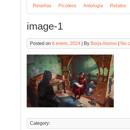
Reseñas
Picoteos
Antología
Relatos
image-1
Posted on
6 enero, 2024
| By
Borja Alonso
|
No 
Category: