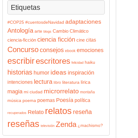
Etiquetas
adaptaciones
#COP25
#cuentosdeNavidad
Antología
Cambio Climático
arte
blogs
ciencia ficción
citas
ciencia-ficción
cine
Concurso
consejos
emociones
ebook
escribir
escritores
haiku
felicidad
historias
ideas
humor
inspiración
lectura
intenciones
lírica
literatura
libro
microrrelato
magia
mi ciudad
montaña
Poesía
poemas
política
música
poema
relatos
reseña
Relato
recuperados
reseñas
Zenda
¿machismo?
televisión