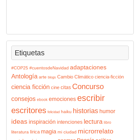
Etiquetas
adaptaciones
#COP25
#cuentosdeNavidad
Antología
Cambio Climático
ciencia-ficción
arte
blogs
Concurso
ciencia ficción
citas
cine
escribir
consejos
emociones
ebook
escritores
historias
humor
haiku
felicidad
ideas
lectura
inspiración
intenciones
libro
microrrelato
magia
lírica
literatura
mi ciudad